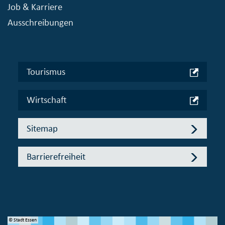
Job & Karriere
Ausschreibungen
Tourismus
Wirtschaft
Sitemap
Barrierefreiheit
© Stadt Essen
© 