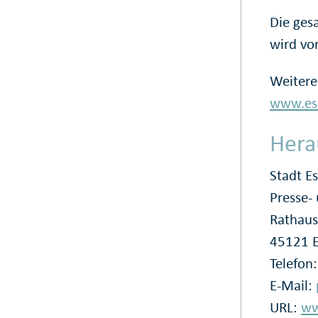
Die ges
wird vo
Weitere
www.ess
Hera
Stadt E
Presse
Rathaus
45121 
Telefon
E-Mail:
URL:
ww