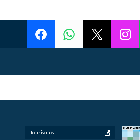
© Manifesta 16 Ruhr gGmbH
© Stadt Esse
Tourismus