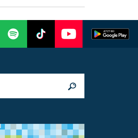
n
© Bundesministerium des Innern, für Bau 