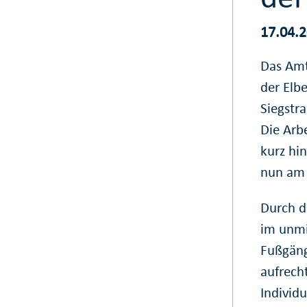
17.04.
Das Amt
der Elb
Siegstra
Die Arb
kurz hi
nun am 
Durch d
im unmi
Fußgäng
aufrech
Individu