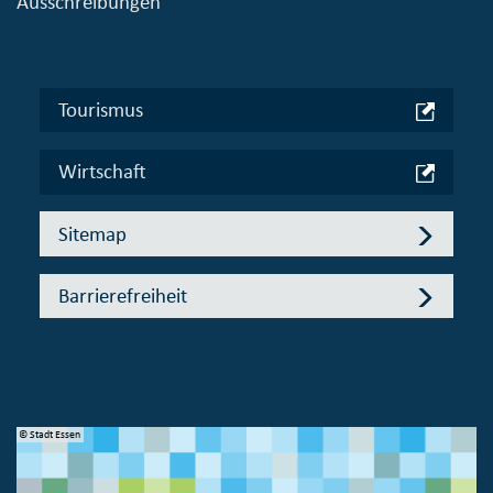
Ausschreibungen
Tourismus
Wirtschaft
Sitemap
Barrierefreiheit
© Stadt Essen
© 