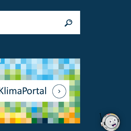
n
© Bundesministerium des Innern, für Bau 