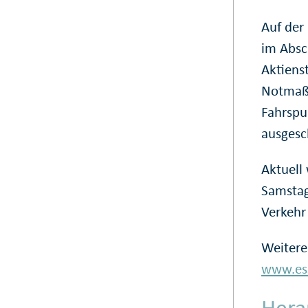
Auf der
im Absc
Aktiens
Notmaßn
Fahrspu
ausgesch
Aktuell 
Samstag
Verkehr
Weitere
www.ess
Hera