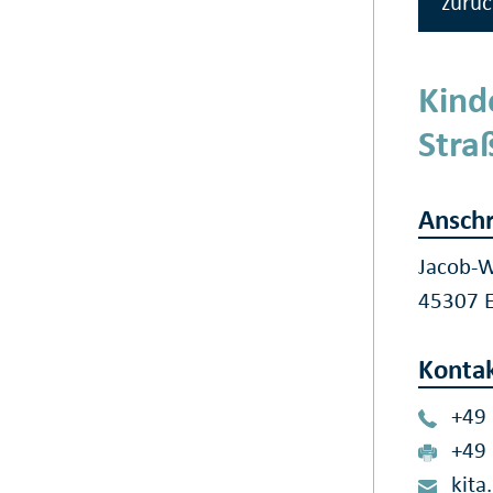
zurüc
Kind
Stra
Anschr
Jacob-W
45307 
Konta
+49
+49
kita