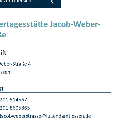
k zur Übersicht
ertagesstätte Jacob-Weber-
ße
ift
eber-Straße 4
Essen
kt
 201 514567
 201 8605865
.jacobweberstrasse@jugendamt.essen.de