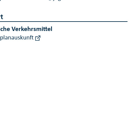
t
iche Verkehrsmittel
rplanauskunft