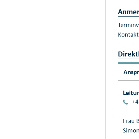
Anmer
Terminv
Kontak
Direkt
Ansp
Leitu
+4
Frau 
Simo