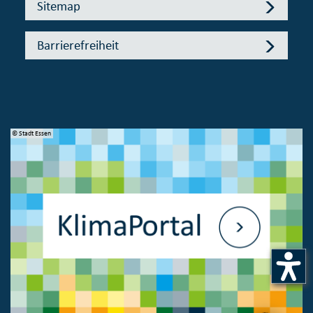
Sitemap
Barrierefreiheit
© Stadt Essen
© 