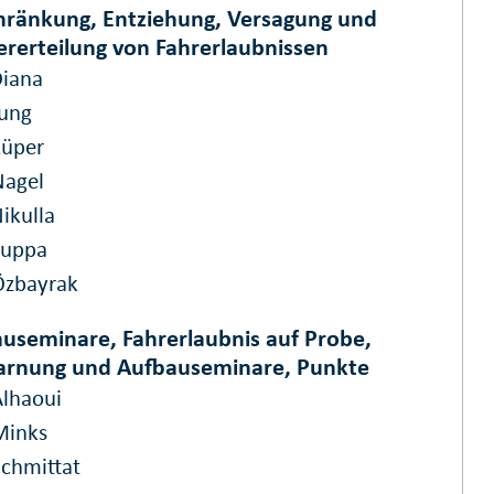
hränkung, Entziehung, Versagung und
rerteilung von Fahrerlaubnissen
Diana
Jung
Küper
Nagel
ikulla
Zuppa
Özbayrak
useminare, Fahrerlaubnis auf Probe,
arnung und Aufbauseminare, Punkte
Alhaoui
Minks
Schmittat