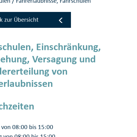
hulen
/
Fahrerlaubnisse, Fahrschulen
k zur Übersicht
schulen, Einschränkung,
iehung, Versagung und
ererteilung von
erlaubnissen
chzeiten
von 08:00 bis 15:00
g von 08:00 bis 15:00