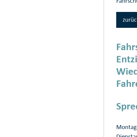
Fahrsc
zurüc
Fahr
Entz
Wied
Fahr
Spre
Montag 
Diensta