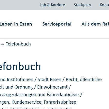
Job & Karriere
Stadtplan
Kont
Leben in
Essen
Serviceportal
Aus dem Ra
Telefonbuch
→
efonbuch
nd Institutionen
/
Stadt Essen
/
Recht, öffentliche
eit und Ordnung
/
Einwohneramt
/
hrzeugzulassungen und Fahrerlaubnisse
/
ngen, Kundenservice, Fahrerlaubnisse,