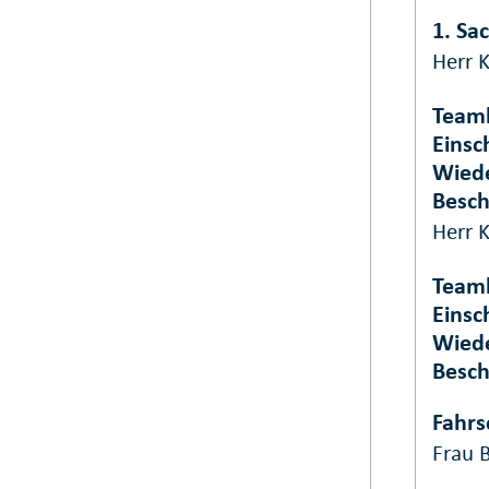
1. Sa
Herr 
Teamk
Einsc
Wiede
Besc
Herr 
Teaml
Einsc
Wiede
Besc
Fahrs
Frau 