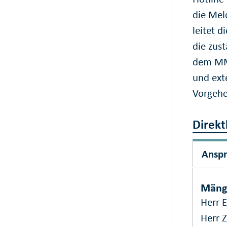
die Mel
leitet 
die zus
dem MM-
und ext
Vorgehe
Direkt
Ansp
Mäng
Herr E
Herr Z