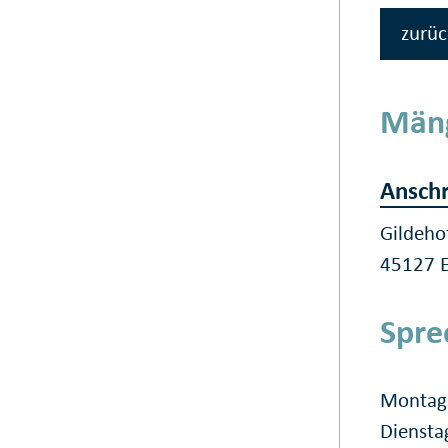
zurüc
Män
Anschr
Gildehof
45127 
Spre
Montag 
Diensta