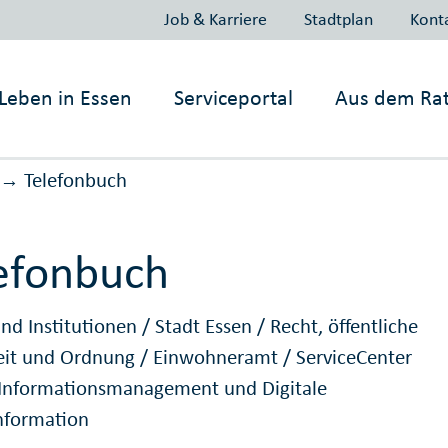
Job & Karriere
Stadtplan
Kont
Leben in
Essen
Serviceportal
Aus dem Ra
Telefonbuch
→
efonbuch
nd Institutionen
/
Stadt Essen
/
Recht, öffentliche
eit und Ordnung
/
Einwohneramt
/
ServiceCenter
Informationsmanagement und Digitale
nformation