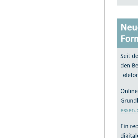
Neue
For
Seit d
den Be
Telef
Online
Grundb
essen
Ein re
digita