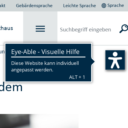
Sprache
akt
Gebärdensprache
Leichte Sprache
thaus
nd­besitz­ab­gaben
 dem