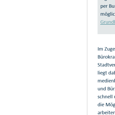
per Bu
möglic
Grundb
Im Zuge
Bürokra
Stadtve
liegt da
medienb
und Bür
schnell
die Mög
arbeite