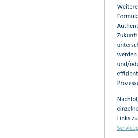
Weitere
Formula
Authent
Zukunft 
untersc
werden.
und/ode
effizie
Prozess
Nachfol
einzeln
Links z
Service