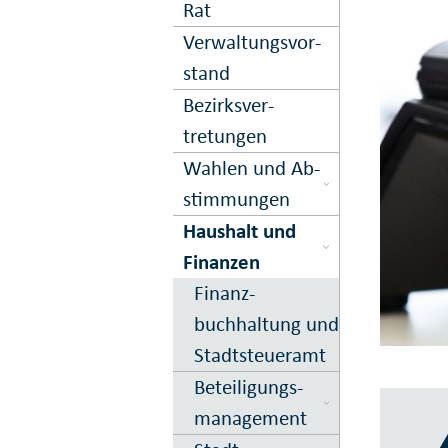
Rat
Ver­waltungs­vor­
stand
Bezirks­ver­
tretungen
Wahlen und Ab­
stimmungen
Haushalt und
Finanzen
Finanz­
buchhaltung und
Stadtsteueramt
Beteiligungs­
ma­na­ge­ment