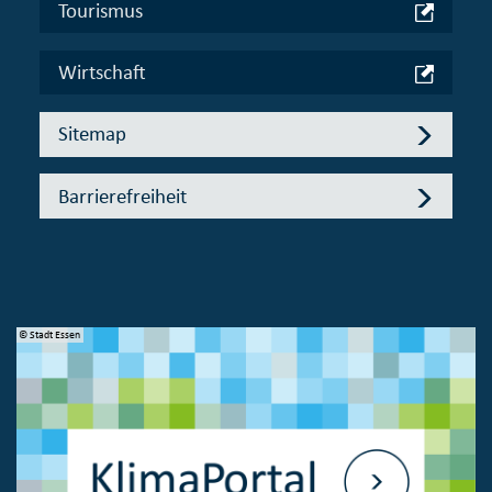
Tourismus
Wirtschaft
Sitemap
Barrierefreiheit
© Stadt Essen
© 