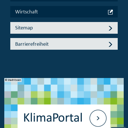
Wirtschaft
Sitemap
Barrierefreiheit
© Stadt Essen
© 