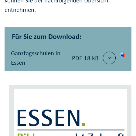
können Sie der nachfolgenden Übersicht
entnehmen.
Für Sie zum Download:
Ganztagsschulen in
PDF 18
kB
Essen