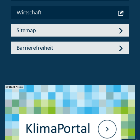
Wirtschaft
Sitemap
Barrierefreiheit
© Stadt Essen
© 