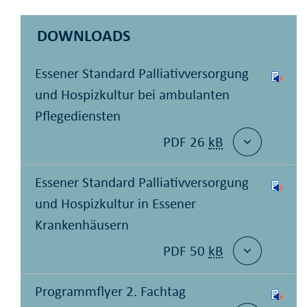
DOWNLOADS
Essener Standard Palliativversorgung
und Hospizkultur bei ambulanten
Pflegediensten
PDF 26
kB
Essener Standard Palliativversorgung
und Hospizkultur in Essener
Krankenhäusern
PDF 50
kB
Programmflyer 2. Fachtag