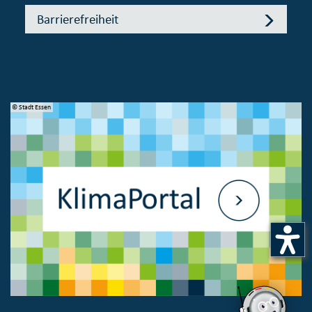
Barrierefreiheit
© Stadt Essen
© 