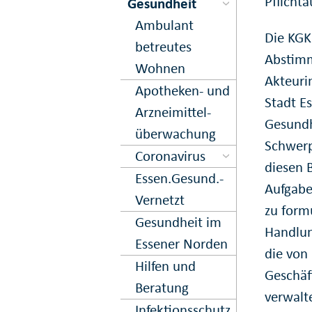
Pflicht
Gesundheit
Ambulant
Die KGK
betreutes
Abstimm
Wohnen
Akteuri
Apo­theken- und
Stadt E
Arznei­mittel­
Gesundh
über­wachung
Schwerp
Corona­virus
diesen 
Essen.­Gesund.­
Aufgabe
Vernetzt
zu form
Gesundheit im
Handlun
Essener Norden
die von
Hilfen und
Geschäf
Beratung
verwalt
Infektions­schutz