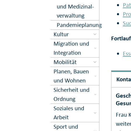
Pat
und Medi­zinal­
Pro
ver­waltung
Suc
Pandemieplanung
Kultur
Fortlau
Migration und
Inte­gration
Ess
Mobilität
Planen, Bauen
Konta
und Wohnen
Sicher­heit und
Gesch
Ord­nung
Gesu
Soziales und
Frau 
Arbeit
weiter
Sport und