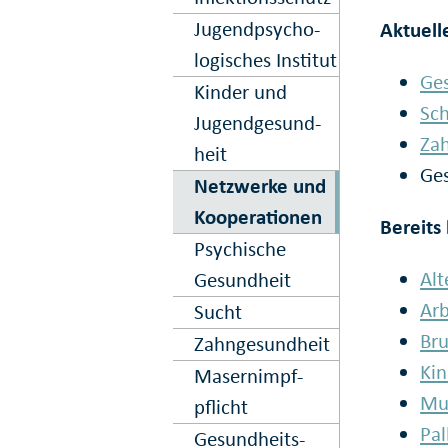
Jugend­psycho­
Aktuel
logisches Institut
Ge
Kinder und
Sc
Jugend­gesund­
Za
heit
Ge
Netz­werke und
Kooper­ation­en
Bereits
Psy­chische
Alt
Gesund­heit
Arb
Sucht
Bru
Zahn­gesund­heit
Kin
Masern­impf­
Mul
pflicht
Pal
Gesund­heits-