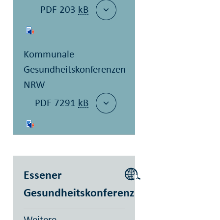
PDF 203
kB
Kommunale
Gesundheitskonferenzen
NRW
PDF 7291
kB
Essener
Gesundheitskonferenz
Weitere