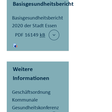
Basisgesundheitsbericht
Basisgesundheitsbericht
2020 der Stadt Essen
PDF 16149
kB
Weitere
Informationen
Geschäftsordnung
Kommunale
Gesundheitskonferenz