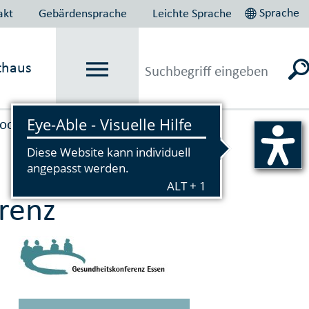
Sprache
akt
Gebärdensprache
Leichte Sprache
thaus
ooper­ation­en
renz