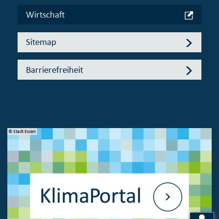
Wirtschaft
Sitemap
Barrierefreiheit
© Stadt Essen
© 