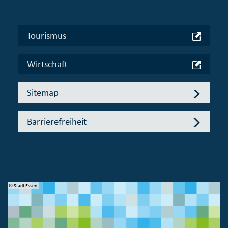
Tourismus
Wirtschaft
Sitemap
Barrierefreiheit
© Stadt Essen
© 