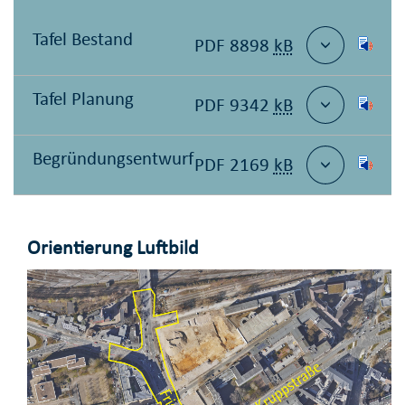
Tafel Bestand
PDF 8898
kB
Tafel Planung
PDF 9342
kB
Begründungsentwurf
PDF 2169
kB
Orientierung Luftbild