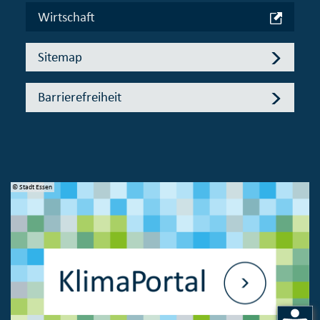
Wirtschaft
Sitemap
Barrierefreiheit
© Stadt Essen
© 