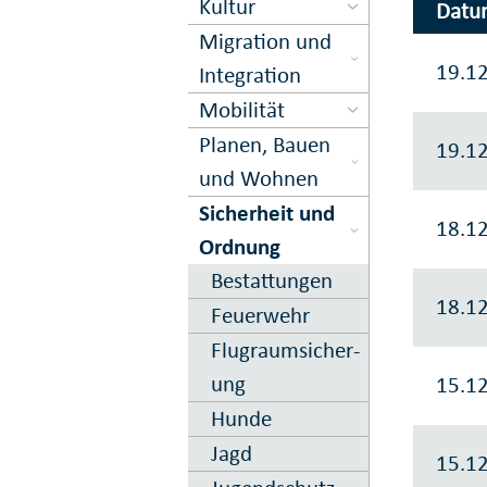
Kultur
Datu
Migration und
19.1
Inte­gration
Mobilität
Planen, Bauen
19.1
und Wohnen
Sicher­heit und
18.1
Ord­nung
Bestattungen
18.1
Feuer­wehr
Flugraum­sicher­
ung
15.1
Hunde
Jagd
15.1