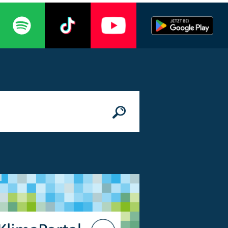
n
© Bundesministerium des Innern, für Bau 