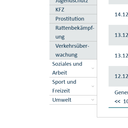
Jugend­schutz
KFZ
14.1
Prostitution
Ratten­be­kämpf­
13.1
ung
Verkehrs­über­
wachung
13.1
Soziales und
Arbeit
12.1
Sport und
Freizeit
Gener
Umwelt
<<
1