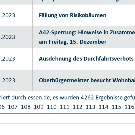
2.2023
Fällung von Risikobäumen
A42-Sperrung: Hinweise in Zusamme
2.2023
am Freitag, 15. Dezember
2.2023
Ausdehnung des Durchfahrtsverbots 
2.2023
Oberbürgermeister besucht Wohnhau
iert durch essen.de, es wurden 4262 Ergebnisse gef
06
107
108
109
110
111
112
113
114
115
116