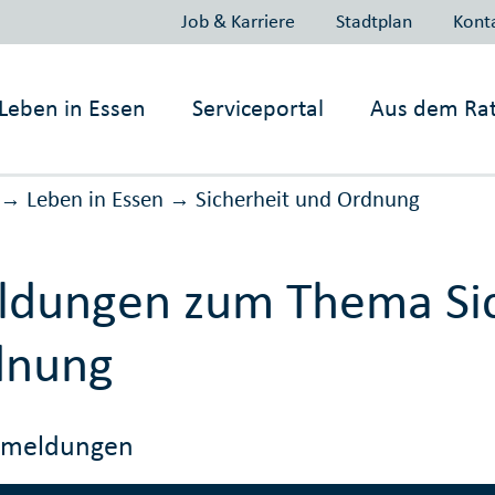
Job & Karriere
Stadtplan
Kont
Leben in
Essen
Serviceportal
Aus dem Ra
Leben in Essen
Sicher­heit und Ord­nung
→
→
dungen zum Thema Sic
dnung
emeldungen