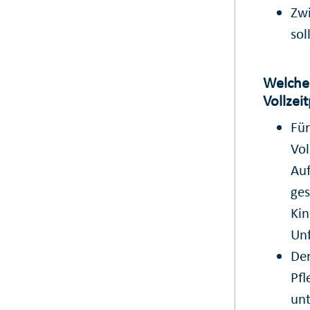
Zwi
sol
Welche
Vollzei
Für
Vol
Auf
ges
Kin
Unf
Der
Pfl
unt