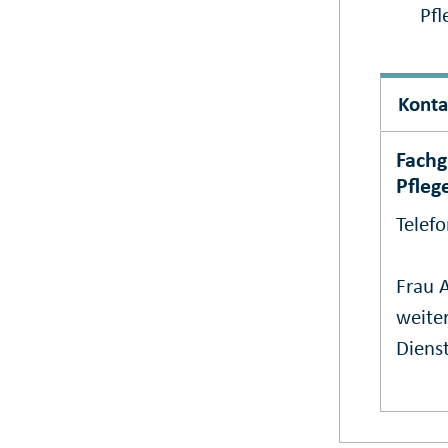
Pfl
Konta
Fachg
Pfleg
Telef
Frau 
weiter
Dienst