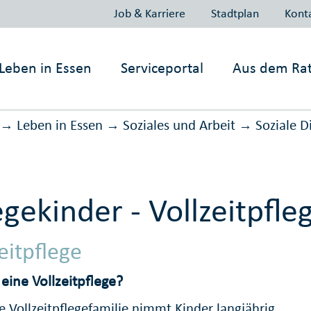
Job & Karriere
Stadtplan
Kont
Leben in
Essen
Serviceportal
Aus dem Ra
Leben in Essen
Soziales und Arbeit
Soziale D
→
→
→
egekinder - Vollzeitpfle
eitpflege
 eine Vollzeitpflege?
e Vollzeitpflegefamilie nimmt Kinder langjährig