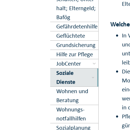
Elt
halt; Eltern­geld;
Bafög
Welche 
Gefährdeten­hilfe
In 
Geflüchtete
und
Grund­sicherung
unt
Hilfe zur Pflege
lei
JobCenter
Die
Soziale
Mon
Dienste
ein
Wohnen und
wen
Beratung
in 
Wohnungs­
Pfl
notfall­hilfen
gün
Sozialplanung