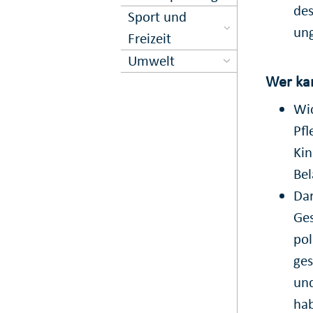
des
Sport und
ung
Freizeit
Umwelt
Wer kan
Wic
Pf
Kin
Bel
Dar
Ges
pol
ges
un
ha