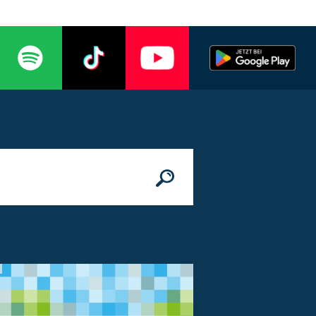
n
© Bundesministerium des Innern, für Bau 