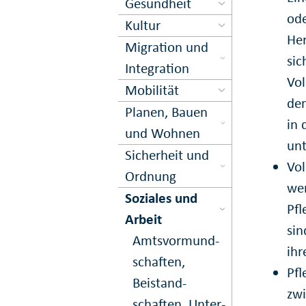
Gesundheit
ode
Kultur
Her
Migration und
sic
Inte­gration
Vol
Mobilität
de
Planen, Bauen
in 
und Wohnen
unt
Sicher­heit und
Vol
Ord­nung
wen
Soziales und
Pfl
Arbeit
sin
Amts­vormund­
ihr
schaften,
Pfl
Beistand­
zwi
schaften, Unter­