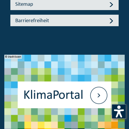
Sitemap
Barrierefreiheit
© Stadt Essen
© 