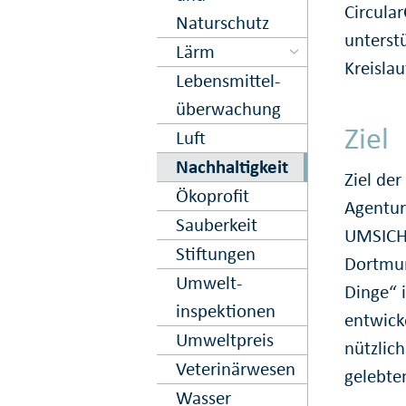
Circula
Naturschutz
unterst
Lärm
Kreislau
Lebens­mittel­
über­wachung
Ziel
Luft
Nachhaltig­keit
Ziel de
Ökoprofit
Agentur
Sauberkeit
UMSICHT
Stiftungen
Dortmun
Umwelt­
Dinge“ 
inspektionen
entwick
Umweltpreis
nützlic
Veterinär­wesen
gelebten
Wasser