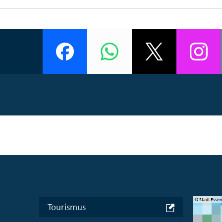
© Manifesta 16 Ruhr gGmbH
© Stadt Esse
Tourismus