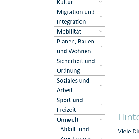
Kultur
Migration und
Inte­gration
Mobilität
Planen, Bauen
und Wohnen
Sicher­heit und
Ord­nung
Soziales und
Arbeit
Sport und
Freizeit
Hint
Umwelt
Abfall- und
Viele Di
Kreis­lauf­wirt­