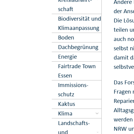
Andere 
schaft
der Ans
Biodiversität und
Die Lös
Klima­anpassung
teilen 
Boden
auch no
Dach­begrün­ung
selbst 
Energie
damit da
Fairtrade Town
selbstv
Essen
Das For
Immissions­
Fragen 
schutz
Reparie
Kaktus
Alltags
Klima
werden 
Landschafts-
NRW und
und