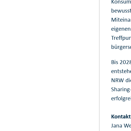
Konsum.
bewusst
Miteina
eigenen
Treffpu
bürgers
Bis 202
entstehe
NRW die
Sharing
erfolgr
Kontakt
Jana W