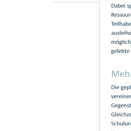
Dabei s
Ressour
Teilhab
ausleih
möglich
gelebte
Meh
Die gep
vereine
Gegenst
Gleichz
Schulun