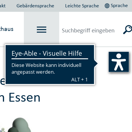
Sprache
akt
Gebärdensprache
Leichte Sprache
thaus
Vorlesen
neuer Ansatz
n Essen