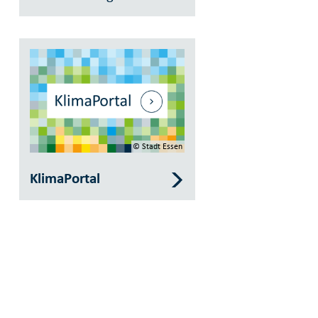
© Stadt Essen
KlimaPortal