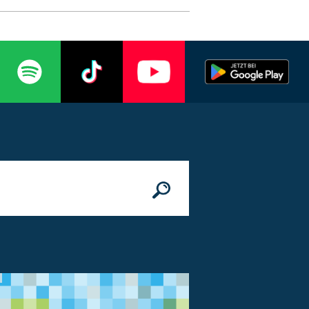
n
© Bundesministerium des Innern, für Bau 