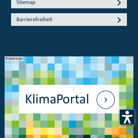
Sitemap
Barrierefreiheit
© Stadt Essen
© 