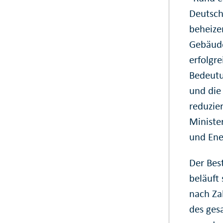
Deutsch
beheize
Gebäude
erfolgr
Bedeutu
und die
reduzie
Minister
und Ene
Der Bes
beläuft
nach Za
des ges