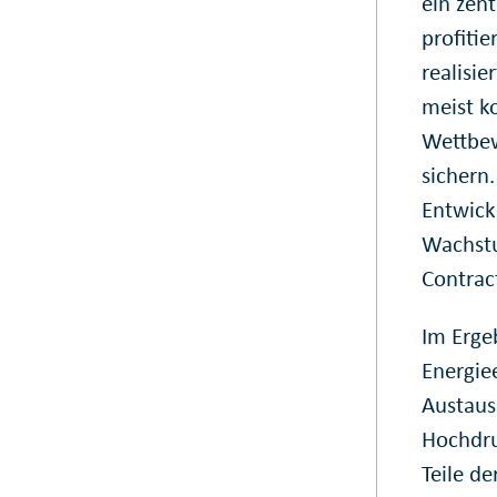
ein zen
profiti
realisie
meist ko
Wettbew
sichern
Entwickl
Wachstu
Contrac
Im Erge
Energie
Austaus
Hochdru
Teile de