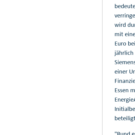
bedeutet
verring
wird du
mit ein
Euro be
jährlic
Siemens
einer U
Finanzi
Essen mi
Energie
Initial
beteiligt
"Rund e