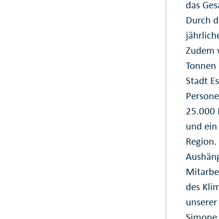
das Ges
Durch d
jährlic
Zudem w
Tonnen 
Stadt E
Persone
25.000 
und ein
Region.
Aushänge
Mitarbe
des Kli
unserer
Simone 