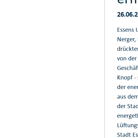
26.06.
Essens 
Nerger,
drückte
von der
Geschäf
Knopf -
der ene
aus de
der Sta
energet
Lüftung
Stadt E