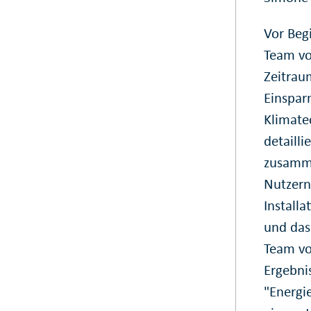
Vor Beg
Team vo
Zeitrau
Einspar
Klimate
detaill
zusamme
Nutzern
Install
und das
Team vo
Ergebni
"Energi