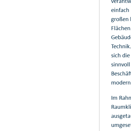
verantw
einfach
großen 
Flächen
Gebäude
Technik
sich di
sinnvoll
Beschäf
moderni
Im Rahm
Raumkli
ausgeta
umgeset