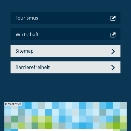
Tourismus
Wirtschaft
Sitemap
Barrierefreiheit
© Stadt Essen
© 