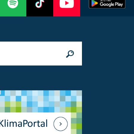
n
© Bundesministerium des Innern, für Bau 