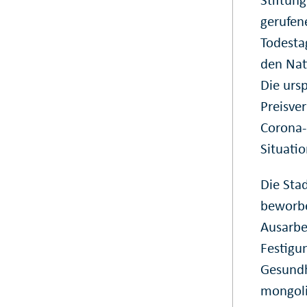
gerufen
Todesta
den Nati
Die urs
Preisve
Corona-
Situati
Die Sta
beworbe
Ausarbe
Festigu
Gesundh
mongoli