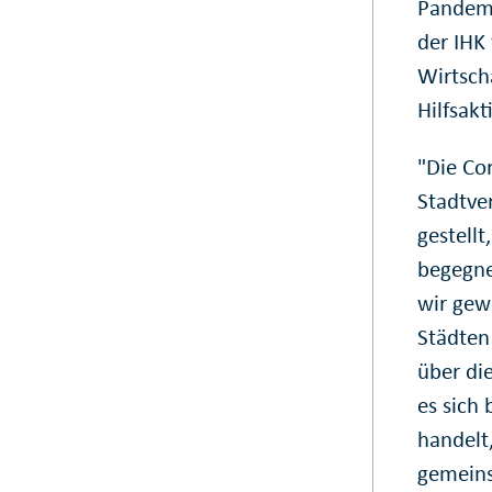
Pandemi
der IHK
Wirtsch
Hilfsakt
"Die Co
Stadtve
gestellt
begegne
wir gew
Städten
über di
es sich
handelt
gemein