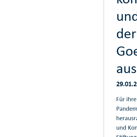
und
der
Goe
aus
29.01.
Für ihr
Pandemi
herausr
und Kom
Stiftun