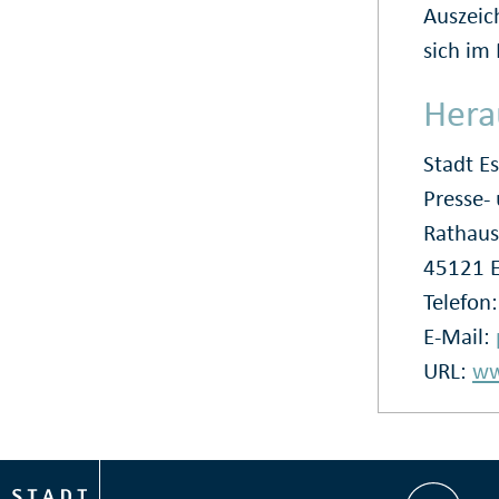
Auszeic
sich im
Hera
Stadt E
Presse
Rathaus
45121 
Telefon
E-Mail:
URL:
ww