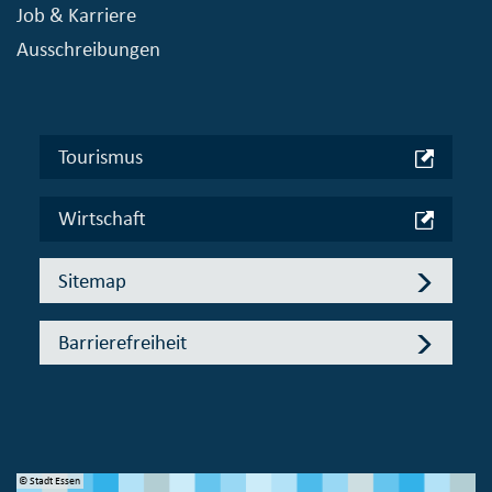
Job & Karriere
Ausschreibungen
Tourismus
Wirtschaft
Sitemap
Barrierefreiheit
© Stadt Essen
© 