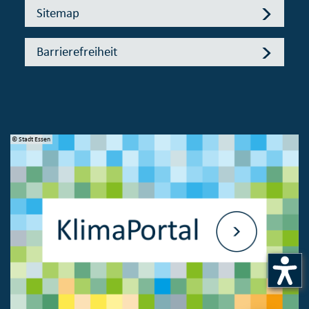
Sitemap
Barrierefreiheit
© Stadt Essen
© 