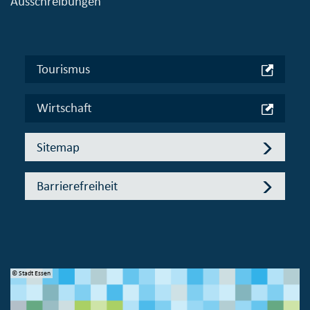
Ausschreibungen
Tourismus
Wirtschaft
Sitemap
Barrierefreiheit
© Stadt Essen
© 