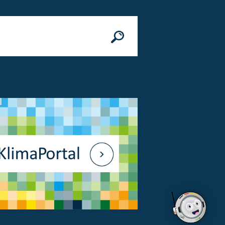
n
© Bundesministerium des Innern, für Bau 