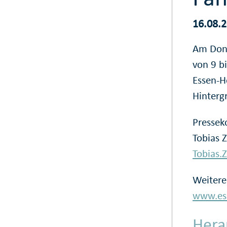
16.08.
Am Donn
von 9 b
Essen-H
Hinterg
Pressek
Tobias 
Tobias
Weitere
www.ess
Hera