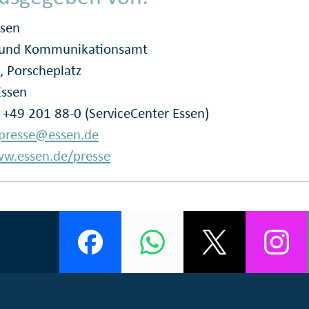
ssen
- und Kommunikationsamt
, Porscheplatz
Essen
: +49 201 88-0 (ServiceCenter Essen)
presse@essen.de
w.essen.de/presse