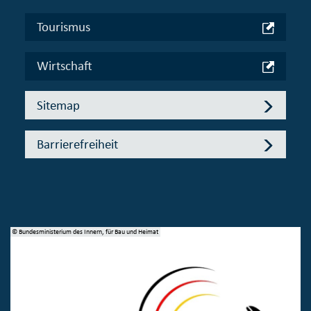
Tourismus
Wirtschaft
Sitemap
Barrierefreiheit
© Bundesministerium des Innern, für Bau und Heimat
© 