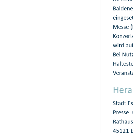
Baldene
eingese
Messe (
Konzert
wird au
Bei Nut
Haltest
Veranst
Hera
Stadt E
Presse
Rathaus
45121 