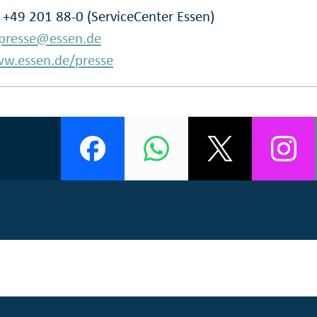
: +49 201 88-0 (ServiceCenter Essen)
presse@essen.de
w.essen.de/presse