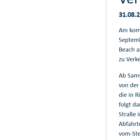
31.08.
Am komm
Septemb
Beach a
zu Verk
Ab Sams
von der
die in R
folgt d
Straße i
Abfahrt
vom-Ste