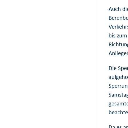
Auch di
Berenbe
Verkehr
bis zum 
Richtun
Anliege
Die Spe
aufgeho
Sperrun
Samstag
gesamte
beachten
Da es a