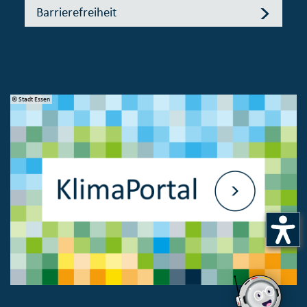
Barrierefreiheit
© Stadt Essen
© 