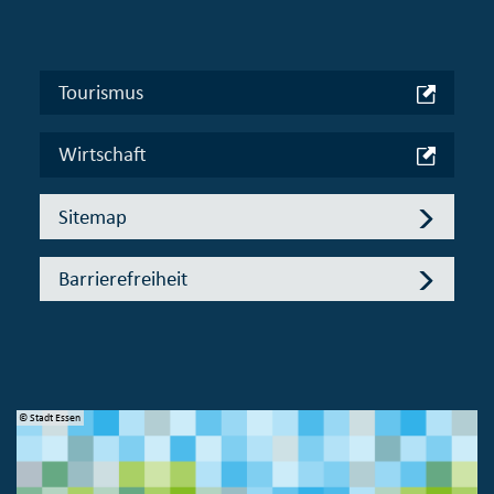
Tourismus
Wirtschaft
Sitemap
Barrierefreiheit
© Stadt Essen
© 