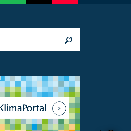
n
© Bundesministerium des Innern, für Bau 