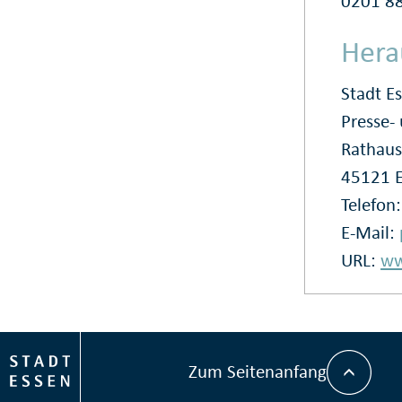
0201 88
Hera
Stadt E
Presse
Rathaus
45121 
Telefon
E-Mail:
URL:
ww
Zum Seitenanfang