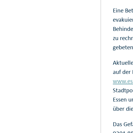
Eine Be
evakuie
Behinde
zu rech
gebeten
Aktuell
auf der
www.es
Stadtpo
Essen u
über di
Das Gef