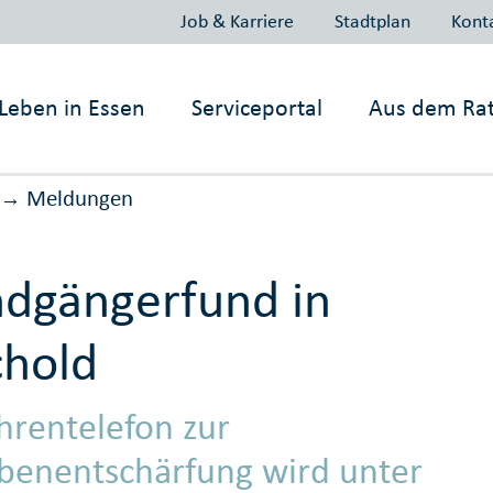
Job & Karriere
Stadtplan
Kont
Leben in
Essen
Serviceportal
Aus dem Ra
Meldungen
→
ndgängerfund in
hold
hrentelefon zur
enentschärfung wird unter