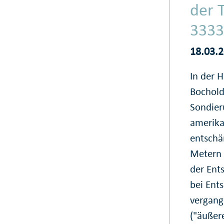
der 
3333
18.03.
In der 
Bochold
Sondier
amerika
entschä
Metern 
der Ent
bei Ents
vergang
("äußere