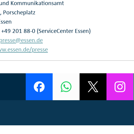
- und Kommunikationsamt
, Porscheplatz
Essen
: +49 201 88-0 (ServiceCenter Essen)
presse@essen.de
w.essen.de/presse