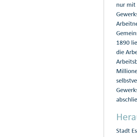
nur mit
Gewerks
Arbeitn
Gemeins
1890 li
die Arbe
Arbeits
Million
selbstve
Gewerks
abschli
Hera
Stadt E