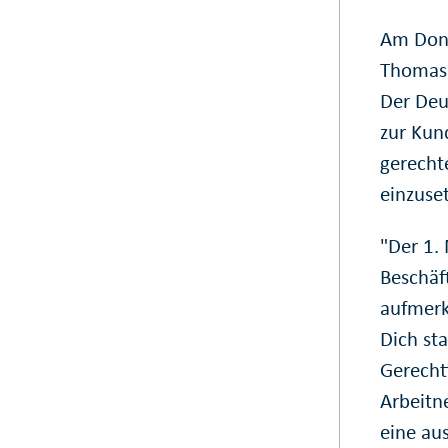
Am Donn
Thomas 
Der Deu
zur Kun
gerecht
einzuse
"Der 1. 
Beschäf
aufmerk
Dich sta
Gerecht
Arbeitn
eine au