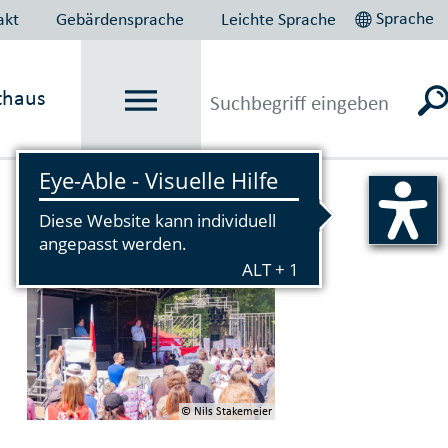
Sprache
akt
Gebärdensprache
Leichte Sprache
thaus
Vorlesen
© Nils Stakemeier