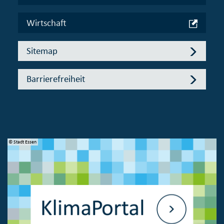
Wirtschaft
Sitemap
Barrierefreiheit
© Stadt Essen
© 