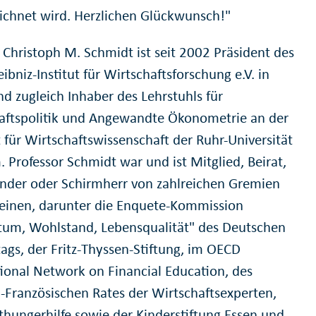
ichnet wird. Herzlichen Glückwunsch!"
. Christoph M. Schmidt ist seit 2002 Präsident des
ibniz-Institut für Wirtschaftsforschung e.V. in
nd zugleich Inhaber des Lehrstuhls für
aftspolitik und Angewandte Ökonometrie an der
 für Wirtschaftswissenschaft der Ruhr-Universität
 Professor Schmidt war und ist Mitglied, Beirat,
ender oder Schirmherr von zahlreichen Gremien
einen, darunter die Enquete-Kommission
um, Wohlstand, Lebensqualität" des Deutschen
ags, der Fritz-Thyssen-Stiftung, im OECD
tional Network on Financial Education, des
-Französischen Rates der Wirtschaftsexperten,
thungerhilfe sowie der Kinderstiftung Essen und