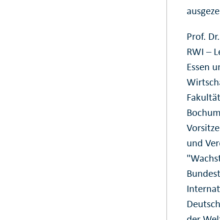
ausgeze
Prof. Dr
RWI – Le
Essen u
Wirtsch
Fakultät
Bochum.
Vorsitz
und Ver
"Wachst
Bundest
Interna
Deutsch
der Wel