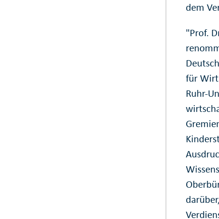
dem Ver
"Prof. D
renommi
Deutschl
für Wir
Ruhr-Uni
wirtscha
Gremien
Kinders
Ausdruc
Wissens
Oberbür
darüber,
Verdien