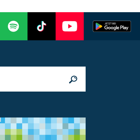
n
© Bundesministerium des Innern, für Bau 