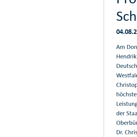
Sch
04.08.
Am Donn
Hendrik
Deutsch
Westfal
Christo
höchste
Leistun
der Sta
Oberbürg
Dr. Chr