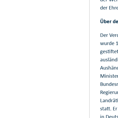
der Ehr
Über d
Der Ver
wurde 1
gestift
ausländ
Aushänd
Ministe
Bundesm
Regieru
Landrät
statt. E
in Deut