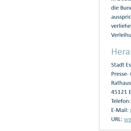
die Bun
ausspri
verliehe
Verleih
Hera
Stadt E
Presse
Rathaus
45121 
Telefon
E-Mail:
URL:
ww