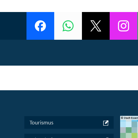
© Manifesta 16 Ruhr gGmbH
© Stadt Esse
Tourismus