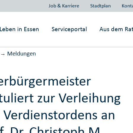
Job & Karriere
Stadtplan
Kont
Leben in
Essen
Serviceportal
Aus dem Ra
Meldungen
→
rbürgermeister
tuliert zur Verleihung
 Verdienstordens an
f. Dr. Christoph M.