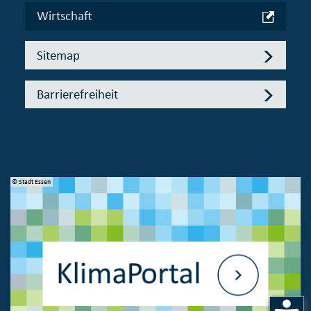
Wirtschaft
Sitemap
Barrierefreiheit
© Stadt Essen
© 