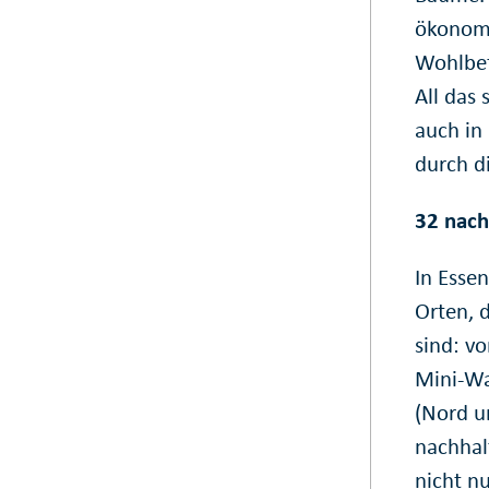
ökonomi
Wohlbef
All das 
auch in
durch d
32 nach
In Essen
Orten, 
sind: v
Mini-Wa
(Nord u
nachhal
nicht n