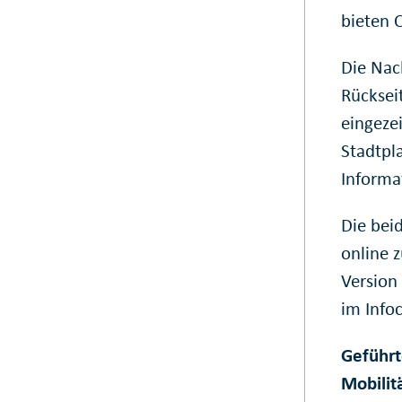
bieten 
Die Nach
Rücksei
eingezei
Stadtpl
Informa
Die bei
online 
Version 
im Info
Geführt
Mobilit