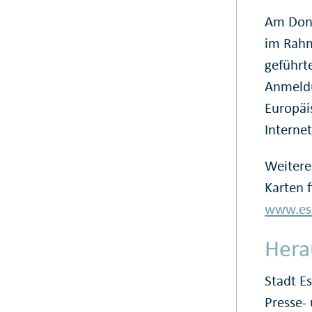
Am Donn
im Rahm
geführt
Anmeldu
Europäi
Internet
Weitere
Karten f
www.ess
Hera
Stadt E
Presse