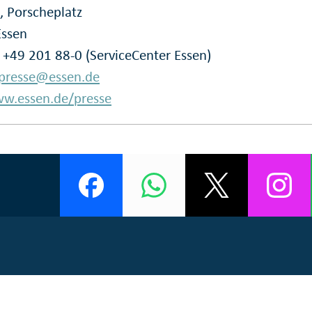
, Porscheplatz
Essen
: +49 201 88-0 (ServiceCenter Essen)
presse@essen.de
w.essen.de/presse