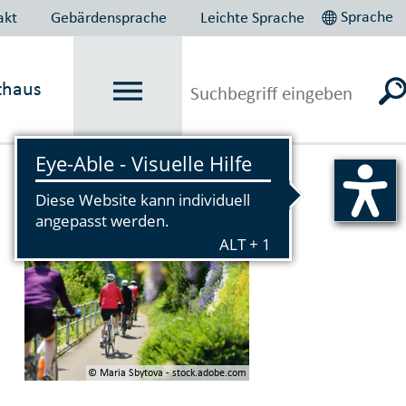
Sprache
akt
Gebärdensprache
Leichte Sprache
thaus
Vorlesen
© Maria Sbytova - stock.adobe.com