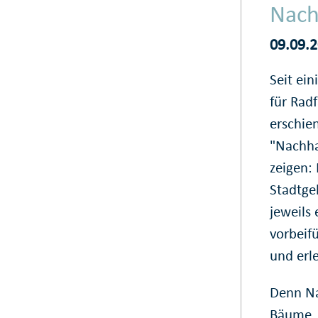
Nach
09.09.
Seit ein
für Rad
erschie
"Nachha
zeigen:
Stadtge
jeweils
vorbeifü
und erl
Denn Na
Bäume. 