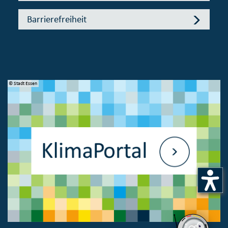
Barrierefreiheit
© Stadt Essen
© 