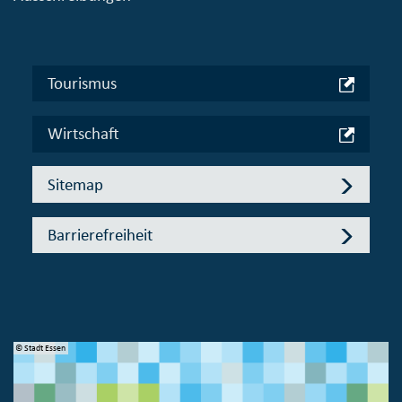
Tourismus
Wirtschaft
Sitemap
Barrierefreiheit
© Stadt Essen
© 