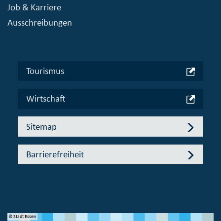
Job & Karriere
Ausschreibungen
Tourismus
Wirtschaft
Sitemap
Barrierefreiheit
© Stadt Essen
© 