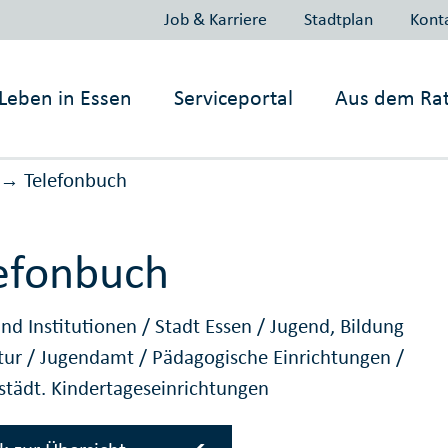
Job & Karriere
Stadtplan
Kont
Leben in
Essen
Serviceportal
Aus dem Ra
Telefonbuch
→
efonbuch
nd Institutionen
/
Stadt Essen
/
Jugend, Bildung
tur
/
Jugendamt
/
Pädagogische Einrichtungen
/
 städt. Kindertageseinrichtungen