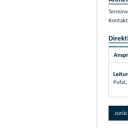
Terminv
Kontak
Direkt
Ansp
Leitu
Pufal
zurüc