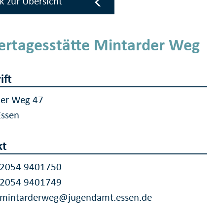
k zur Übersicht
ertagesstätte Mintarder Weg
ift
der Weg 47
Essen
kt
 2054 9401750
 2054 9401749
a.mintarderweg@jugendamt.essen.de