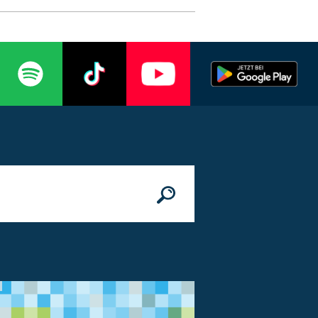
n
© Bundesministerium des Innern, für Bau 