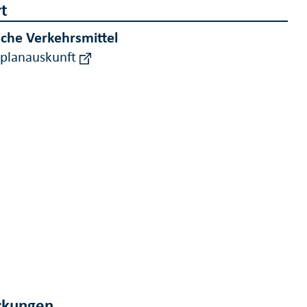
t
iche Verkehrsmittel
rplanauskunft
kungen