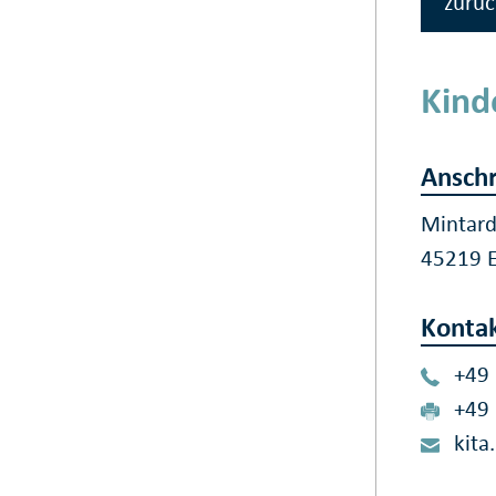
zurüc
Kind
Anschr
Mintar
45219 
Konta
+49
+49
kit