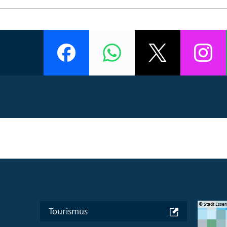
© Manifesta 16 Ruhr gGmbH
© Stadt Esse
Tourismus