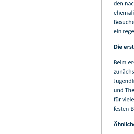
den nac
ehemali
Besuche
ein reg
Die ers
Beim er
zunächst
Jugendl
und The
für vie
festen 
Ähnlich