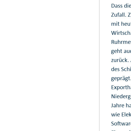
Dass di
Zufall.
mit heut
Wirtsch
Ruhrmet
geht au
zurück.
des Sch
geprägt
Exporth
Niederg
Jahre h
wie Ele
Softwar