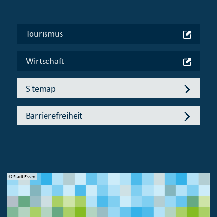
Tourismus
Wirtschaft
Sitemap
Barrierefreiheit
© Stadt Essen
© 