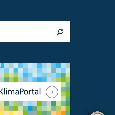
n
© Bundesministerium des Innern, für Bau 