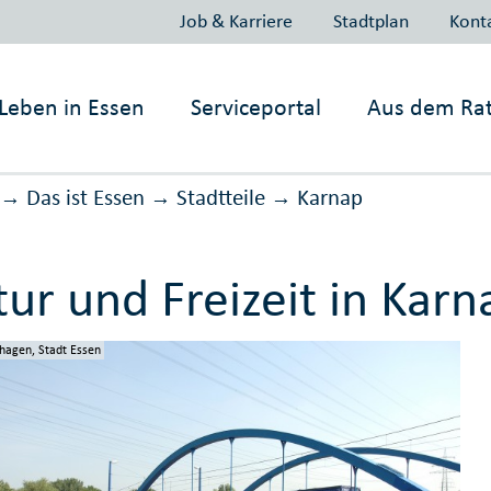
Job & Karriere
Stadtplan
Kont
Leben in
Essen
Serviceportal
Aus dem Ra
Das ist Essen
Stadtteile
Karnap
→
→
→
tur und Freizeit in Karn
hagen, Stadt Essen
hagen, Stadt Essen
hagen, Stadt Essen
hagen, Stadt Essen
hagen, Stadt Essen
n, Presse- und Kommunikationsamt, Lina Herrmann
n, Presse- und Kommunikationsamt, Lina Herrmann
n, Presse- und Kommunikationsamt, Lina Herrmann
n, Presse- und Kommunikationsamt, Lina Herrmann