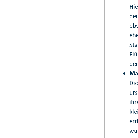
Hie
deu
obw
ehe
Sta
Flü
dem
Mat
Die
urs
ihr
kle
err
wu