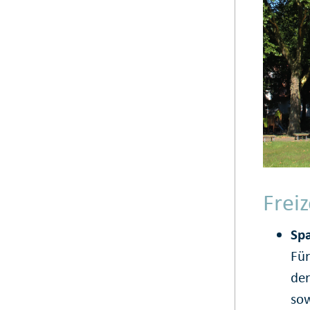
Freiz
Sp
Für
der
sow