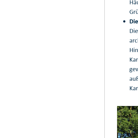
Hä
Grü
Die
Die
arc
Hin
Ka
gew
auß
Kar