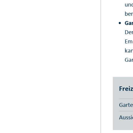
und
ber
Gar
Der
Ems
kan
Gar
Freiz
Garte
Aussi