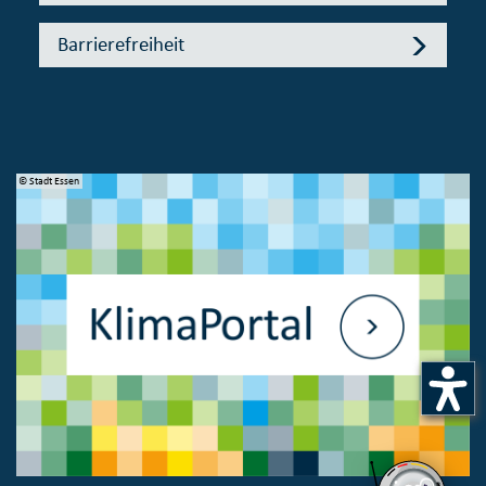
Barrierefreiheit
© Stadt Essen
© 