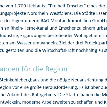
che von 1.700 Hektar ist "Freiheit Emscher" eines der
ungsprojekte Nordrhein-Westfalens. Die Städte Esse
t der Eigentümerin RAG Montan Immobilien GmbH 
en an Rhein-Herne-Kanal und Emscher zu einem urba
Industrie, Ergänzungen bestehender Wohngebiete s
oten am Wasser umwandeln. Ziel der drei Projektpartn
zu gestalten und die Wirtschaftskraft nachhaltig zu s
ancen für die Region
Steinkohlebergbaus und die nötige Neuausrichtung d
egion vor eine große Herausforderung. Es ist aber au
iche Zukunft des Ruhrgebiets. Die Städte haben die M
entwickeln, moderne Arbeitswelten zu schaffen und