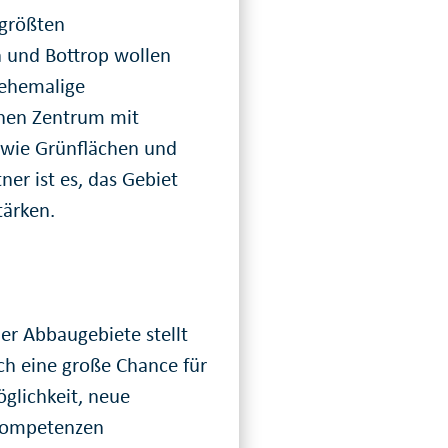
 größten
n und Bottrop wollen
ehemalige
nen Zentrum mit
owie Grünflächen und
er ist es, das Gebiet
tärken.
er Abbaugebiete stellt
ch eine große Chance für
öglichkeit, neue
 Kompetenzen