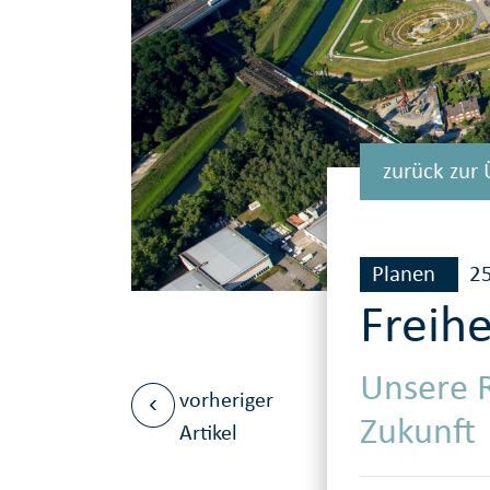
zurück zur 
Planen
2
Freih
Unsere R
vorheriger
Zukunft
Artikel