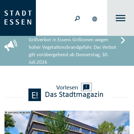
Grillverbot in Essens Grillzonen wegen
hoher Vegetationsbrandgefahr. Das Verbot
gilt vorübergehend ab Donnerstag, 30.
Juli.2026
Vorlesen
Das Stadtmagazin
© Wolf Schily, 04.06.2025